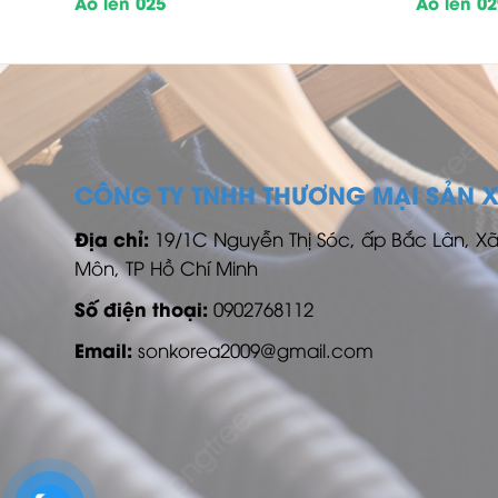
Áo len 025
Áo len 0
CÔNG TY TNHH THƯƠNG MẠI SẢN 
Địa chỉ:
19/1C Nguyễn Thị Sóc, ấp Bắc Lân, X
Môn, TP Hồ Chí Minh
Số điện thoại:
0902768112
Email:
sonkorea2009@gmail.com