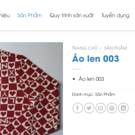
thiệu
Sản Phẩm
Quy trình sản xuất
Tuyển dụng
TRANG CHỦ
/
SẢN PHẨM
Áo len 003
Áo len 003
Danh mục:
Sản Phẩm