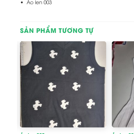
Áo len 003
SẢN PHẨM TƯƠNG TỰ