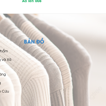
Áo len 008
BẢN ĐỒ
 Phẩm
g và Xã
Hàng
g
n Cứu