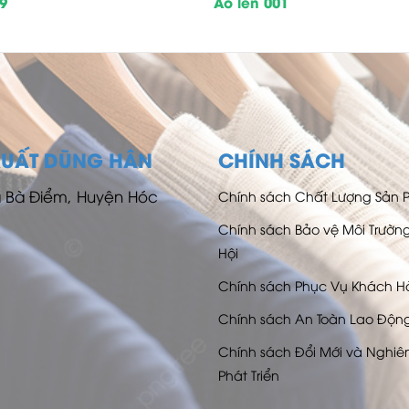
29
Áo len 001
XUẤT DŨNG HÂN
CHÍNH SÁCH
ã Bà Điểm, Huyện Hóc
Chính sách Chất Lượng Sản
Chính sách Bảo vệ Môi Trườn
Hội
Chính sách Phục Vụ Khách 
Chính sách An Toàn Lao Độn
Chính sách Đổi Mới và Nghiê
Phát Triển