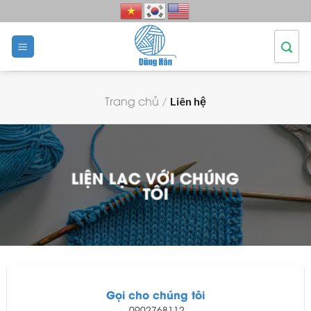
Skip
to
content
Trang chủ
/
Liên hệ
LIỆN LẠC VỚI CHÚNG
TÔI
Gọi cho chúng tôi
0902768112