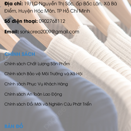
Địa chỉ:
19/1C Nguyễn Thị Sóc, ấp Bắc Lân, Xã Bà
Điểm, Huyện Hóc Môn, TP Hồ Chí Minh
Số điện thoại:
0902768112
Email:
sonkorea2009@gmail.com
CHÍNH SÁCH
Chính sách Chất Lượng Sản Phẩm
Chính sách Bảo vệ Môi Trường và Xã Hội
Chính sách Phục Vụ Khách Hàng
Chính sách An Toàn Lao Động
Chính sách Đổi Mới và Nghiên Cứu Phát Triển
BẢN ĐỒ