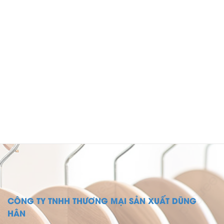
CÔNG TY TNHH THƯƠNG MẠI SẢN XUẤT DŨNG
HÂN